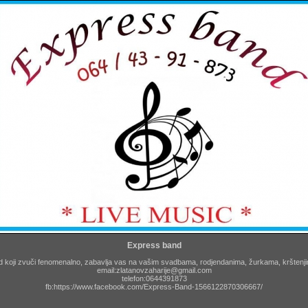
Express band
 koji zvuči fenomenalno, zabavlja vas na vašim svadbama, rodjendanima, žurkama, krštenji
email:zlatanovzaharije@gmail.com
telefon:0644391873
fb:https://www.facebook.com/Express-Band-1566122870306667/