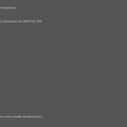
i repertoar.
nu atmosferu tel: 064/7011-958
ice vaše veselje nezaboravnim.