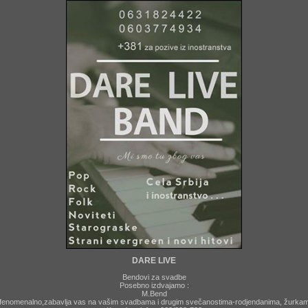
DARE LIVE
Bendovi za svadbe
Posebno izdvajamo :
M.Bend
 fenomenalno,zabavlja vas na vašim svadbama i drugim svečanostima-rodjendanima, žurkama