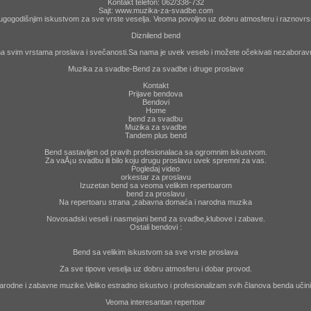
Kontakt telefon: 062/338-732
Sajt: www.muzika-za-svadbe.com
gogodišnjim iskustvom za sve vrste veselja. Veoma povoljno uz dobru atmosferu i raznovrsn
Diznilend bend
 na svim vrstama proslava i svečanosti.Sa nama je uvek veselo i možete očekivati nezaborav
Muzika za svadbe-Bend za svadbe i druge proslave
Kontakt
Prijave bendova
Bendovi
Home
bend za svadbu
Muzika za svadbe
Tandem plus bend
Bend sastavljen od pravih profesionalaca sa ogromnim iskustvom.
Za vaÅ¡u svadbu ili bilo koju drugu proslavu uvek spremni za vas.
Pogledaj video
orkestar za proslavu
Izuzetan bend sa veoma velikim repertoarom
bend za proslavu
Na repertoaru strana ,zabavna domaća i narodna muzika
Novosadski veseli i nasmejani bend za svadbe,klubove i zabave.
Ostali bendovi :
Bend sa velikim iskustvom sa sve vrste proslava
Za sve tipove veselja uz dobru atmosferu i dobar provod.
arodne i zabavne muzike.Veliko estradno iskustvo i profesionalizam svih članova benda učin
Veoma interesantan repertoar