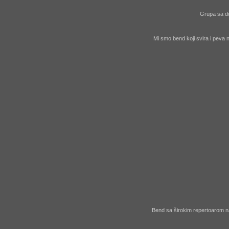
Grupa sa du
Mi smo bend koji svira i peva
Bend sa širokim repertoarom n