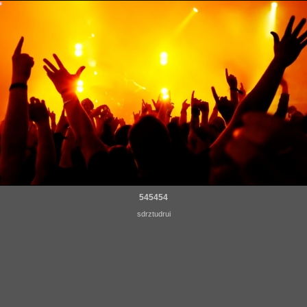
545454
sdrztudrui