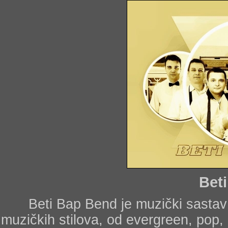
Bet
Beti Bap Bend je muzički sastav 
muzičkih stilova, od evergreen, pop,