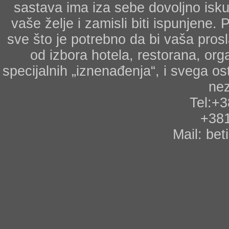
sastava ima iza sebe dovoljno isk
vaše želje i zamisli biti ispunjene
sve što je potrebno da bi vaša prosl
od izbora hotela, restorana, org
specijalnih „iznenađenja“, i svega o
ne
Tel:+
+38
Mail: be